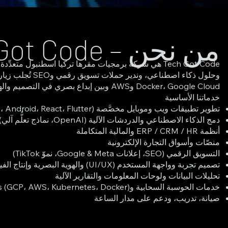
من نحن – Tech Got Code
Docker، Google Cloud وAWS وبين إبداع بصري في التصميم والهوية والمحتوى، لنقدّم منتجاً متكاملاً وآمناً يصل إلى السوق بسرعة ويُعجب المستخدمين ومحركات البحث معاً.
خدماتنا الأساسية
تطوير تطبيقات ويب وموبايل مخصَّصة (iOS، Android، React، Flutter)
دمج الذكاء الاصطناعي والدردشات الآلية (OpenAI، نماذج تعلُّم آلي)
أنظمة ERP / CRM / HR والمالية المتكاملة
منصّات وأسواق التجارة الإلكترونية
التسويق الرقمي (SEO، إعلانات Google & Meta، نموّ TikTok)
تصميم تجربة وواجهة المستخدم (UI/UX) والهوية البصرية وإنتاج الفيديو
تحليلات البيانات ولوحات المعلومات والتقارير الآلية
خدمات الحوسبة السحابية وDevOps (GCP، AWS، Kubernetes، Docker)
صيانة، تدريب، ودعم على مدار الساعة