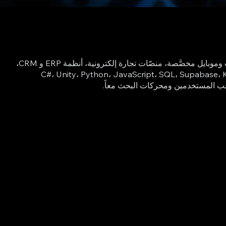
Tech Got Code هي شركة برمجيات مقرها تركيا اسطنبول متعدِّدة اللغات تقدّم حلولاً رقمية متكاملة تُسرّع نموّ عملك. نطوّر تطبيقات ويب وموبايل مخصَّصة، منصّات تجارة إلكترونية، أنظمة ERP و CRM،
سويق رقمي وSEO تُجلب زيارات تؤدّي إلى مبيعات. يجمع فريقنا بين خبرات عميقة في C#‎، ‎Unity، ‎Python، ‎JavaScript، ‎SQL، ‎Supabase، Kubernetes،