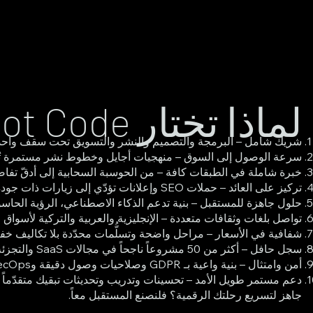
لماذا تختار Tech Got Code؟
شريك شامل – البرمجة والتصميم والنشر والتسويق تحت سقف واحد
سرعة الوصول إلى السوق – منهجيات أجايل وخطوط نشر مستمرة تُط
خبرة شاملة في الطبقات كافة – من الحوسبة السحابية إلى أدقّ تفاصي
تركيز على العائد – حملات SEO وإعلانات تؤدّي إلى زيارات ذات جودة ومبيعات أعلى.
حلول جاهزة للمستقبل – بنية تدعم الذكاء الاصطناعي، الرؤية الحاسوبية
تواصل بلغات وثقافات متعددة – الإنجليزية والعربية والتركية لأسواق 
شفافية في الأسعار – مراحل واضحة وتسلُّمات محدّدة بلا تكاليف خفي
سجل حافل – أكثر من 50 مشروعاً ناجحاً في مجالات SaaS والتجزئة واللوجستيات والقانون والعقارات والألعاب.
أمن وامتثال – بنية واعية بـ GDPR وصلاحيات وصول دقيقة وDevSecOps صارم.
دعم مستمر طويل الأمد – تحسينات وتدريب وتحديثات تبقيك متقدّماً 
جاهز لتسريع رحلتك الرقمية؟ فلنصنع المستقبل معاً.