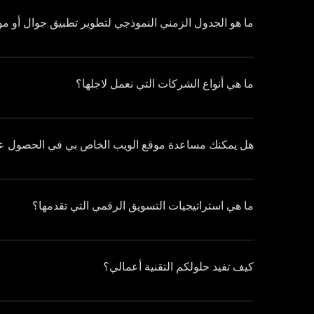
ما هو الجدول الزمني النموذجي لتطوير تطبيق جوال أو م
ما هي أنواع الشركات التي نعمل لاجلها؟
نحن نعمل لاجل مجموعة واسعة من الشركات، بدءًا من الشركات الناشئة وحتى المؤسسات القائمة الكبيرة، في مختلف الصناعات.
هل يمكنك مساعدة موقع الويب الخاص بي في الحصول على مر
ما هي استراتيجيات التسويق الرقمي التي تقدمها؟
الاستراتيجيات تكون مخصص
التواصل الاجتماعي، وتسويق المحتوى، والتسويق عبر البريد الإلكتروني و التسويق بمختلف القنوات العالمية المعروفة بحسب المتطلبات و نوع العمل .
كيف تفيد حلولكم التقنية أعمالي؟
تم تصميم حلولنا التقنية لتعزيز عملياتك وتحسين الك