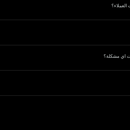
ويب وتطبيقات و حلول الأعمال ستعزز كفائتك و كفائت فرق العمل لديك و الكثير.
 العملاء؟
إن التزامنا بالجودة والابتكار ورضا العملاء يميزنا. كما انه لدينا سجل حافل في تقديم المشاريع الناجحة.
هت اي مشكلة؟
يمكنك الاتصال بفريق الدعم لدينا من خلال موقعنا الإلكتروني أو عبر البريد الإلكتروني، وسنقوم بمعالجة مخاوفك على الفور.