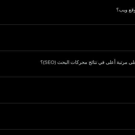
وقع ويب؟
ويختلف الجدول الزمني تبعا لتعقيد المشروع. سنقدم تقديرًا تفصيليًا خلال مشاورتنا الأولية.
تبة أعلى في نتائج محركات البحث (SEO)؟
ة بحسب اهدافكم و رؤيتكم . نحن نقدم مجموعة متنوعة من خدمات التسويق الرقمي، 
فاءة ومساعدتك في تحقيق أهداف عملك فالترويج سيزيد من مبيعاتك و ال