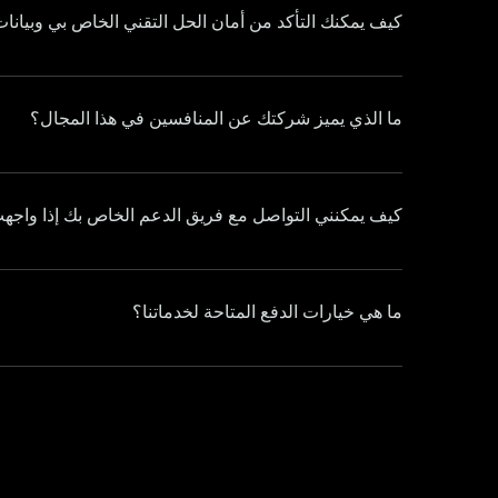
كيف يمكنك التأكد من أمان الحل التقني الخاص بي وبيانات
نحن ننفذ إجراءات أمنية قوية، بما في ذلك التشفير والتحديثات المنتظمة وأفضل الممارسات لحماية موقع الويب الخاص بك وبياناتك.
ما الذي يميز شركتك عن المنافسين في هذا المجال؟
كيف يمكنني التواصل مع فريق الدعم الخاص بك إذا واج
ما هي خيارات الدفع المتاحة لخدماتنا؟
نحن نقدم خيارات دفع متنوعة، بما في ذلك بطاقات الائتمان والتحويلات البنكية وغيرها من طرق الدفع الآمنة عبر الإنترنت او الدفع المباشر.