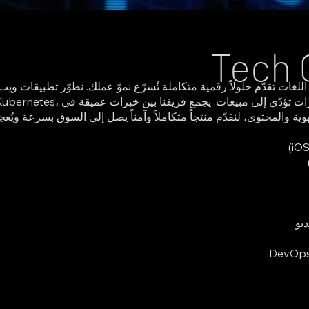
وحلول ذكاء اصطناعي، وندير حملات ت