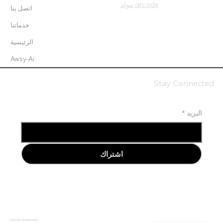
مولد qrcode
اتصل ينا
خدماتنا
الرئيسية
Awsy-Ai
Stay Connected
البريد
*
اشتراك
© 2023 BY TECHGOTCODE™.